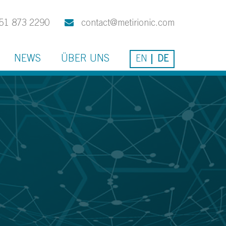
51 873 2290
contact@metirionic.com
NEWS
ÜBER UNS
EN
DE