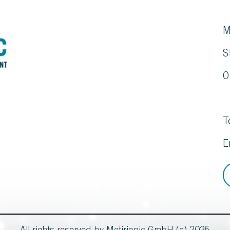
M
S
0
T
E